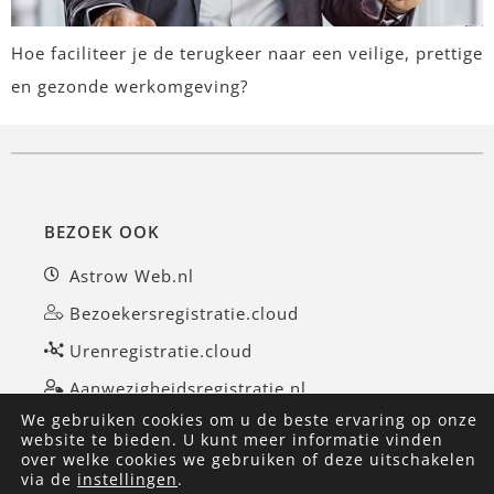
Hoe faciliteer je de terugkeer naar een veilige, prettige
en gezonde werkomgeving?
BEZOEK OOK
Astrow Web.nl
Bezoekersregistratie.cloud
Urenregistratie.cloud
Aanwezigheidsregistratie.nl
We gebruiken cookies om u de beste ervaring op onze
website te bieden. U kunt meer informatie vinden
over welke cookies we gebruiken of deze uitschakelen
©AvanTimes 2026
|
Privacyverklaring
|
via de
instellingen
.