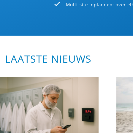
Multi-site inplannen: over el
LAATSTE NIEUWS