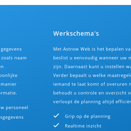
Werkschema's
e gegevens
Met Astrow Web is het bepalen va
n zoals naam
beslist u eenvoudig wanneer uw
en
zijn. Daarnaast kunt u instellen
oonlijke
Verder bepaalt u welke maatrege
e manier
iemand te laat komt of overuren
ormatie.
behoudt u controle en overzicht 
verloopt de planning altijd effici
uw personeel
Grip op de planning
isgegevens
Realtime inzicht