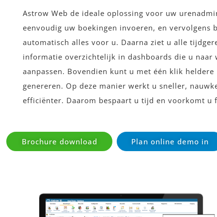
TOEGANGS
TOEGANGS
TOEGANGS
EENVOU
EENVOU
EENVOU
Op elk moment en op 
Op elk moment en op 
Op elk moment en op 
Astrow Web de ideale oplossing voor uw urenadmini
eenvoudig uw boekingen invoeren, en vervolgens 
DOELTR
DOELTR
DOELTR
toegang krijgen
toegang krijgen
toegang krijgen
Verhoog de veiligh
Verhoog de veiligh
Verhoog de veiligh
automatisch alles voor u. Daarna ziet u alle tijdger
verlof- en absentie
verlof- en absentie
verlof- en absentie
producten en
producten en
producten en
informatie overzichtelijk in dashboards die u naar
Of u nu groot of klei
Of u nu groot of klei
Of u nu groot of klei
urenboekingen 
urenboekingen 
urenboekingen 
aanpassen. Bovendien kunt u met één klik heldere
We
We
We
genereren. Op deze manier werkt u sneller, nauwk
beschikt u over één
beschikt u over één
beschikt u over één
efficiënter. Daarom bespaart u tijd en voorkomt u 
tijdregist
tijdregist
tijdregist
Brochure download
Plan online demo in