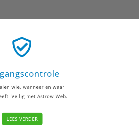
gangscontrole
palen wie, wanneer en waar
eft. Veilig
met
Astrow Web.
LEES VERDER