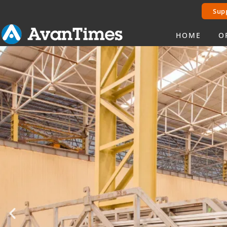
Sup
HOME
O