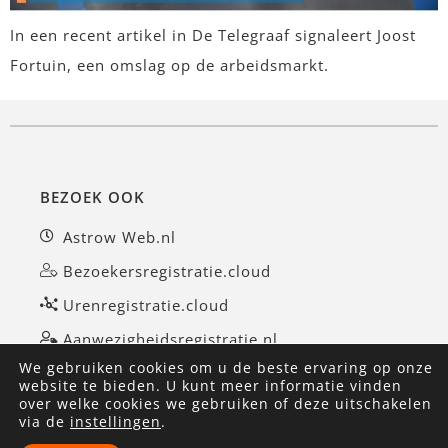
In een recent artikel in De Telegraaf signaleert Joost
Fortuin, een omslag op de arbeidsmarkt.
BEZOEK OOK
Astrow Web.nl
Bezoekersregistratie.cloud
Urenregistratie.cloud
Aanwezigheidsregistratie.nl
We gebruiken cookies om u de beste ervaring op onze
website te bieden. U kunt meer informatie vinden
over welke cookies we gebruiken of deze uitschakelen
©AvanTimes 2026
|
Privacyverklaring
|
via de
instellingen
.