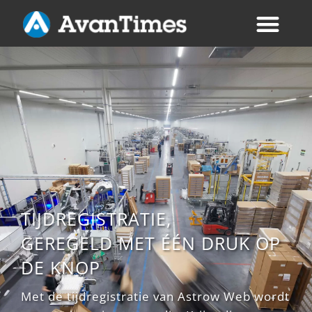
TIJDREGISTRATIE,
GEREGELD MET ÉÉN DRUK OP
DE KNOP
Met de tijdregistratie van Astrow Web wordt