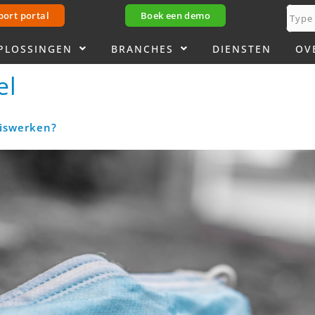
port portal
Boek een demo
PLOSSINGEN
BRANCHES
DIENSTEN
OV
el
uiswerken?