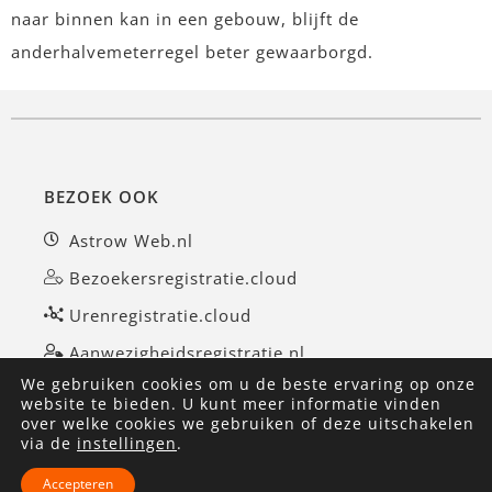
naar binnen kan in een gebouw, blijft de
anderhalvemeterregel beter gewaarborgd.
BEZOEK OOK
Astrow Web.nl
Bezoekersregistratie.cloud
Urenregistratie.cloud
Aanwezigheidsregistratie.nl
We gebruiken cookies om u de beste ervaring op onze
website te bieden. U kunt meer informatie vinden
over welke cookies we gebruiken of deze uitschakelen
©AvanTimes 2026
|
Privacyverklaring
|
via de
instellingen
.
Algemene voorwaarden
|
Accepteren