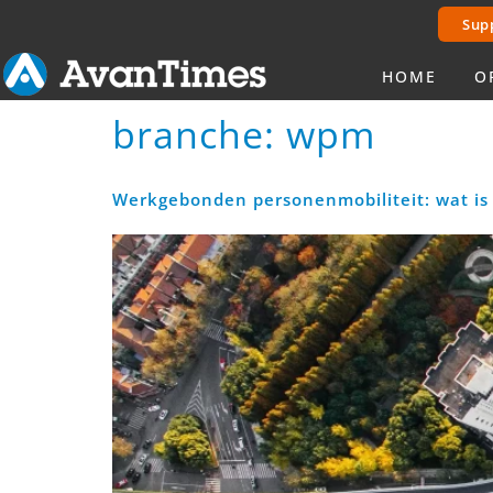
Sup
HOME
O
branche:
wpm
Werkgebonden personenmobiliteit: wat is