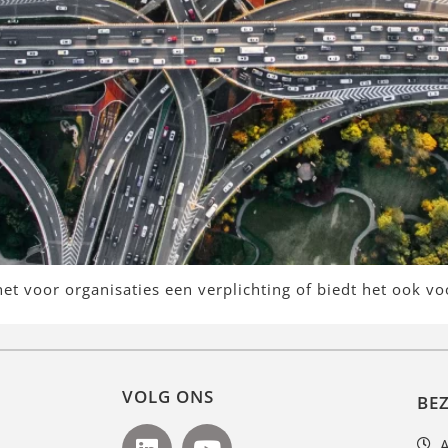
het voor organisaties een verplichting of biedt het ook v
VOLG ONS
BE