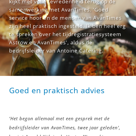
kijkt met volle tevredenheid terug op de
samenwerking met AvanTimes. 'Goed
service hoor en de mensen van AvanTimes
zijn heel praktisch ingesteld. Ik ben heel erg
te spreken over het tijdregistratiesysteem
Astrow en AvanTimes', aldus de
bedrijfsleider van Antoine Catering.
Goed en praktisch advies
‘Het begon allemaal met een gesprek met de
bedrijfsleider van AvanTimes, twee jaar geleden’,