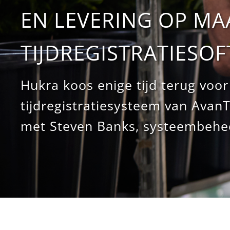
EN LEVERING OP M
TIJDREGISTRATIESO
Hukra koos enige tijd terug voo
tijdregistratiesysteem van Avan
met Steven Banks, systeembehee