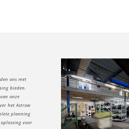
nden ons met
ssing bieden.
 van onze
er het Astrow
plete planning
e oplossing voor