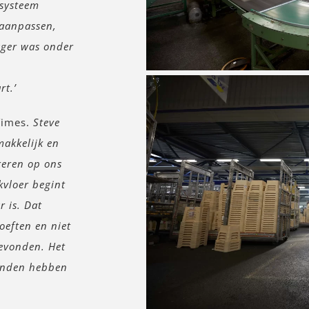
esysteem
 aanpassen,
ager was onder
rt.’
Times.
Steve
makkelijk en
reren op ons
kvloer begint
r is. Dat
oeften en niet
gevonden. Het
anden hebben