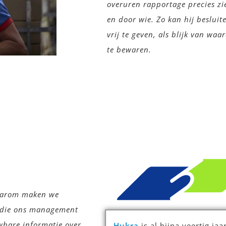
overuren rapportage precies zi
en door wie. Zo kan hij beslui
vrij te geven, als blijk van wa
te bewaren.
Daarom maken we
 die ons management
wbare informatie over
Hukra
is al bijna veertig ja