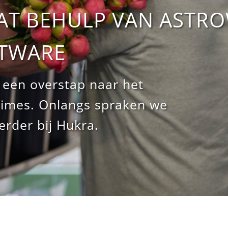
AAT BEHULP VAN ASTR
FTWARE
r een overstap naar het
Times. Onlangs spraken we
rder bij Hukra.